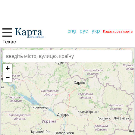
eng
рус
укр
Кадастрова карта
Техас
+
−