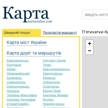
П'ятихатки-К
Швидкий пошук
Прокласти маршрут
Карта міст України
+
−
Карта доріг та маршрутів
Комсомольськ-
Ужгород-Сколе
Роздільна
Тячів-
Оріхів-
Красноперекопськ
Первомайський
Свердловськ-
Калинівка-
Кіровськ
Сімферополь
Добропілля-
Сєвєродонецьк-
Слов'янськ
Нікополь
Броди-Тячів
Тернівка-Миколаївка
Кам'янка-Жовква
Свалява-Дружківка
Яготин-
Старий Самбір-
Новодружеськ