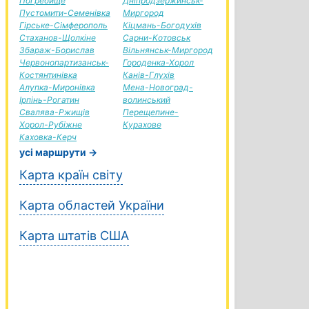
Погребище
Дніпродзержинськ-
Пустомити-Семенівка
Миргород
Гірське-Сімферополь
Кіцмань-Богодухів
Стаханов-Щолкіне
Сарни-Котовськ
Збараж-Борислав
Вільнянськ-Миргород
Червонопартизанськ-
Городенка-Хорол
Костянтинівка
Канів-Глухів
Алупка-Миронівка
Мена-Новоград-
Ірпінь-Рогатин
волинський
Свалява-Ржищів
Перещепине-
Хорол-Рубіжне
Курахове
Каховка-Керч
усі маршрути →
Карта країн світу
Карта областей України
Карта штатів США