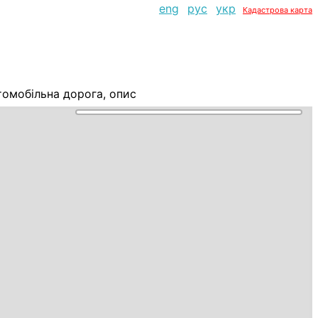
eng
рус
укр
Кадастрова карта
томобільна дорога, опис