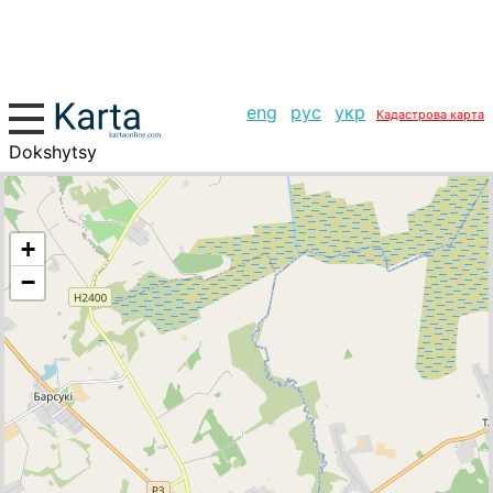
eng
рус
укр
Кадастрова карта
Dokshytsy
+
−