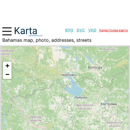
eng
рус
укр
Кадастрова карта
Bahamas map, photo, addresses, streets
+
−