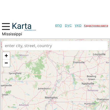
eng
рус
укр
Кадастрова карта
Mississippi
+
−