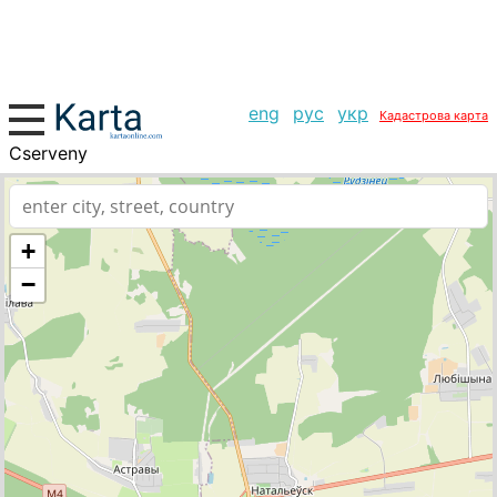
eng
рус
укр
Кадастрова карта
Cserveny
+
−