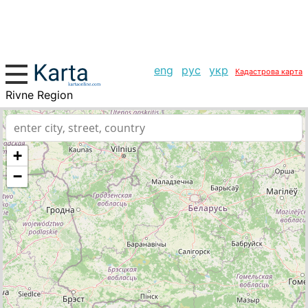
eng
рус
укр
Кадастрова карта
Rivne Region
+
−