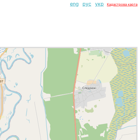
eng
рус
укр
Кадастрова карта