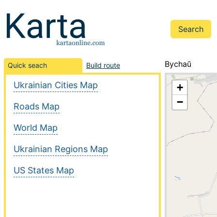
Bychaŭ
Quick seach
Build route
Ukrainian Cities Map
+
−
Roads Map
World Map
Ukrainian Regions Map
US States Map