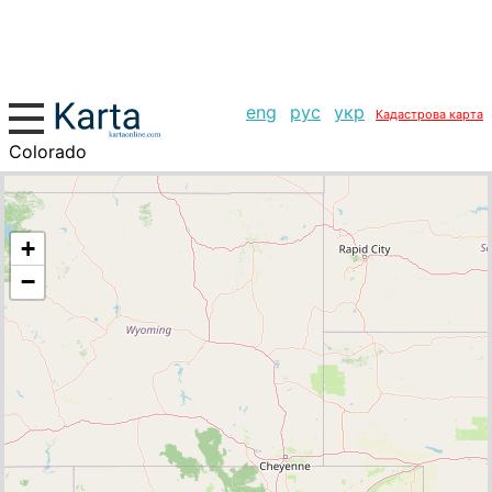
eng
рус
укр
Кадастрова карта
Colorado
+
−