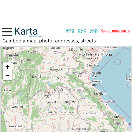
eng
рус
укр
Кадастрова карта
Cambodia map, photo, addresses, streets
+
−