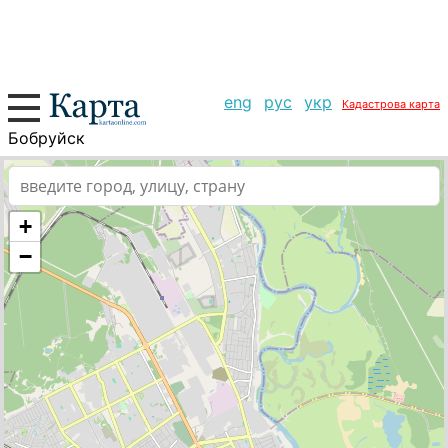
eng
рус
укр
Кадастрова карта
Бобруйск
+
−