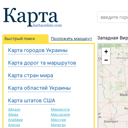
Западная Ви
Быстрый поиск
Проложить маршрут
Карта городов Украины
+
−
Карта дорог та маршрутов
Карта стран мира
Карта областей Украины
Карта штатов США
Айдахо
Миннесота
Айова
Миссисипи
Алабама
Миссури
Аляска
Мичиган