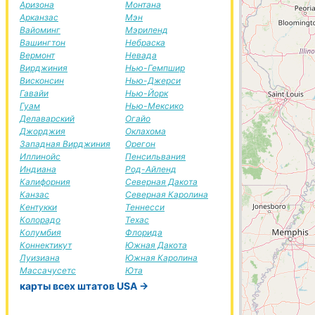
Аризона
Монтана
Арканзас
Мэн
Вайоминг
Мэриленд
Вашингтон
Небраска
Вермонт
Невада
Вирджиния
Нью-Гемпшир
Висконсин
Нью-Джерси
Гавайи
Нью-Йорк
Гуам
Нью-Мексико
Делаварский
Огайо
Джорджия
Оклахома
Западная Вирджиния
Орегон
Иллинойс
Пенсильвания
Индиана
Род-Айленд
Калифорния
Северная Дакота
Канзас
Северная Каролина
Кентукки
Теннесси
Колорадо
Техас
Колумбия
Флорида
Коннектикут
Южная Дакота
Луизиана
Южная Каролина
Массачусетс
Юта
карты всех штатов USA →