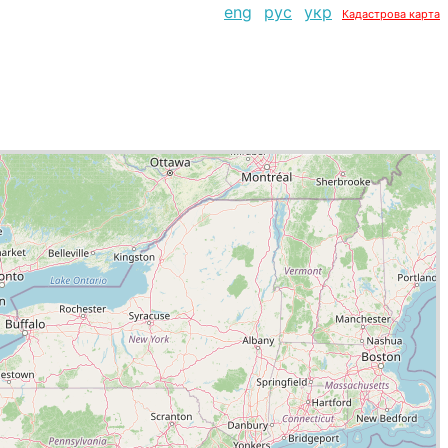
eng
рус
укр
Кадастрова карта