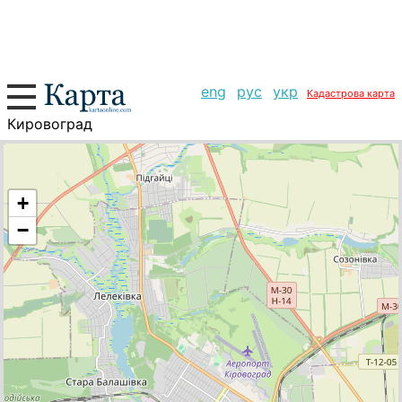
eng
рус
укр
Кадастрова карта
Кировоград
+
−