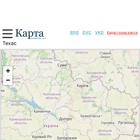
eng
рус
укр
Кадастрова карта
Техас
+
−