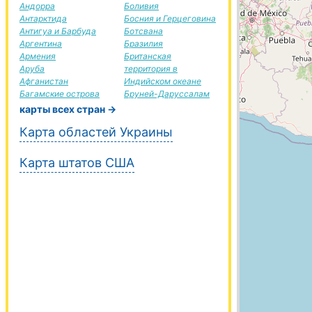
Андорра
Боливия
Антарктида
Босния и Герцеговина
Антигуа и Барбуда
Ботсвана
Аргентина
Бразилия
Армения
Британская
Аруба
территория в
Афганистан
Индийском океане
Багамские острова
Бруней-Даруссалам
карты всех стран →
Карта областей Украины
Карта штатов США