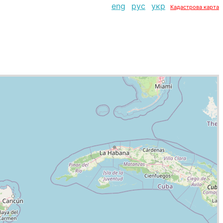
eng
рус
укр
Кадастрова карта