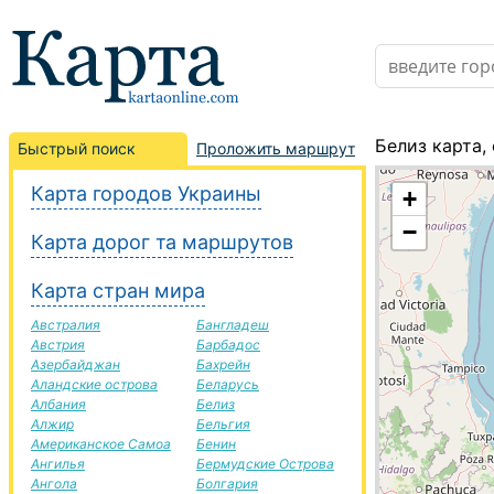
Белиз карта,
Быстрый поиск
Проложить маршрут
Карта городов Украины
+
−
Карта дорог та маршрутов
Карта стран мира
Австралия
Бангладеш
Австрия
Барбадос
Азербайджан
Бахрейн
Аландские острова
Беларусь
Албания
Белиз
Алжир
Бельгия
Американское Самоа
Бенин
Ангилья
Бермудские Острова
Ангола
Болгария