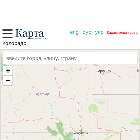
eng
рус
укр
Кадастрова карта
Колорадо
+
−