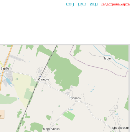
eng
рус
укр
Кадастрова карта