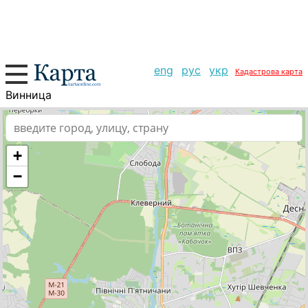
eng
рус
укр
Кадастрова карта
Винница
+
−