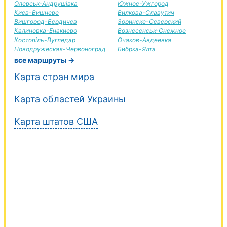
Олевськ-Андрушівка
Южное-Ужгород
Киев-Вишневе
Вилкова-Славутич
Вишгород-Бердичев
Зоринске-Северский
Калиновка-Енакиево
Вознесенськ-Снежное
Костопіль-Вугледар
Очаков-Авдеевка
Новодружеская-Червоноград
Бибрка-Ялта
все маршруты →
Карта стран мира
Карта областей Украины
Карта штатов США