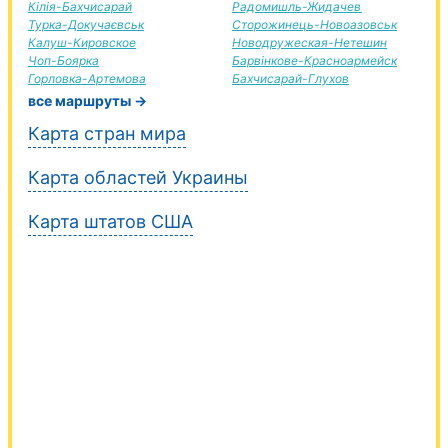
Кілія-Бахчисарай
Радомишль-Жидачев
Турка-Докучаєвськ
Сторожинець-Новоазовськ
Калуш-Кировское
Новодружеская-Нетешин
Чоп-Боярка
Барвінкове-Красноармейск
Горловка-Артемова
Бахчисарай-Глухов
все маршруты →
Карта стран мира
Карта областей Украины
Карта штатов США