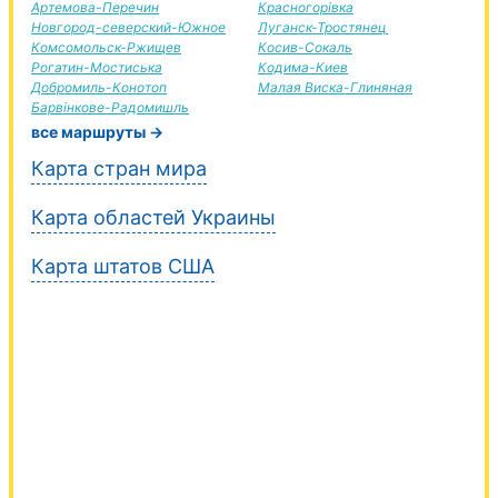
Артемова-Перечин
Красногорівка
Новгород-северский-Южное
Луганск-Тростянец
Комсомольск-Ржищев
Косив-Сокаль
Рогатин-Мостиська
Кодима-Киев
Добромиль-Конотоп
Малая Виска-Глиняная
Барвінкове-Радомишль
все маршруты →
Карта стран мира
Карта областей Украины
Карта штатов США