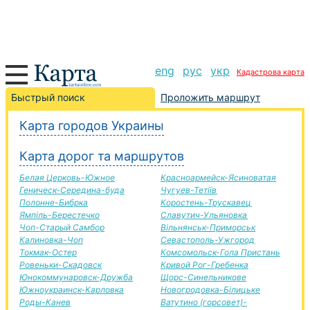
eng
рус
укр
Кадастрова карта
Красногорівка-Времен Яр дорога, маршрут
Быстрый поиск
Проложить маршрут
Красногорівка-Времен Яр, автомобильная дорога
Карта городов Украины
+
Карта дорог та маршрутов
−
Белая Церковь-Южное
Красноармейск-Ясиноватая
Геническ-Середина-буда
Чугуев-Тетіїв
Полонне-Бибрка
Коростень-Трускавец
Ямпіль-Берестечко
Славутич-Ульяновка
Чоп-Старый Самбор
Вільнянськ-Приморськ
Калиновка-Чоп
Севастополь-Ужгород
Токмак-Остер
Комсомольск-Гола Пристань
Ровеньки-Скадовск
Кривой Рог-Гребенка
Юнокоммунаровск-Дружба
Щорс-Синельникове
Южноукраинск-Карловка
Новогродовка-Білицьке
Роды-Канев
Ватутино (горсовет)-