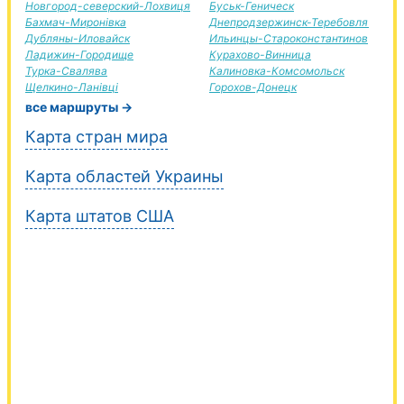
Новгород-северский-Лохвиця
Буськ-Геническ
Бахмач-Миронівка
Днепродзержинск-Теребовля
Дубляны-Иловайск
Ильинцы-Староконстантинов
Ладижин-Городище
Курахово-Винница
Турка-Свалява
Калиновка-Комсомольск
Щелкино-Ланівці
Горохов-Донецк
все маршруты →
Карта стран мира
Карта областей Украины
Карта штатов США