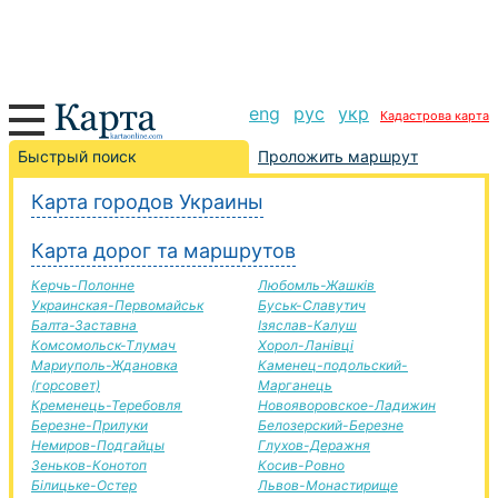
eng
рус
укр
Кадастрова карта
Кременчуг-Казатин дорога, маршрут Кременчуг-
Быстрый поиск
Проложить маршрут
Казатин, автомобильная дорога
Карта городов Украины
+
Карта дорог та маршрутов
−
Керчь-Полонне
Любомль-Жашків
Украинская-Первомайськ
Буськ-Славутич
Балта-Заставна
Ізяслав-Калуш
Комсомольск-Тлумач
Хорол-Ланівці
Мариуполь-Ждановка
Каменец-подольский-
(горсовет)
Марганець
Кременець-Теребовля
Новояворовское-Ладижин
Березне-Прилуки
Белозерский-Березне
Немиров-Подгайцы
Глухов-Деражня
Зеньков-Конотоп
Косив-Ровно
Білицьке-Остер
Львов-Монастирище