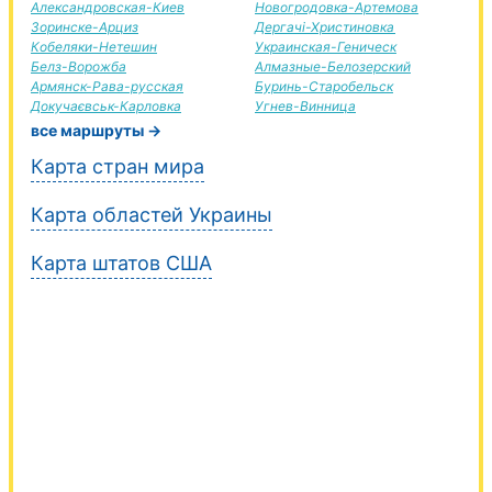
Александровская-Киев
Новогродовка-Артемова
Зоринске-Арциз
Дергачі-Христиновка
Кобеляки-Нетешин
Украинская-Геническ
Белз-Ворожба
Алмазные-Белозерский
Армянск-Рава-русская
Буринь-Старобельск
Докучаєвськ-Карловка
Угнев-Винница
все маршруты →
Карта стран мира
Карта областей Украины
Карта штатов США