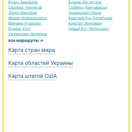
Бучач-Хмельник
Буринь-Богодухов
Свалява-Чернигов
Глобино-Докучаєвськ
Торез-Николаев
Украинская-Герца
Яворів-Новомосковск
Красный Луч-Здолбунов
Винники-Курахово
Конотоп-Инкерман
Буринь-Хуст
Новый Буг-Теплогорск
Украинская-Авдеевка
все маршруты →
Карта стран мира
Карта областей Украины
Карта штатов США