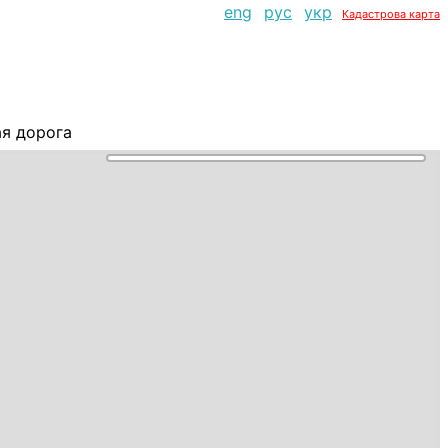
eng
рус
укр
Кадастрова карта
я дорога