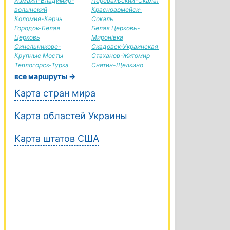
Измаил-Владимир-
Перевальский-Скалат
волынский
Красноармейск-
Коломия-Керчь
Сокаль
Городок-Белая
Белая Церковь-
Церковь
Миронівка
Синельникове-
Скадовск-Украинская
Крупные Мосты
Стаханов-Житомир
Теплогорск-Турка
Снятин-Щелкино
все маршруты →
Карта стран мира
Карта областей Украины
Карта штатов США