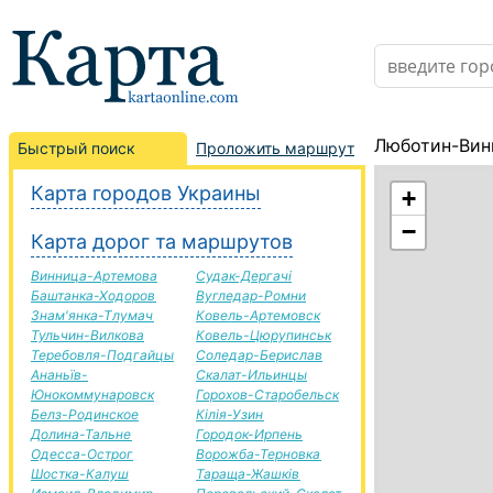
Люботин-Вин
Быстрый поиск
Проложить маршрут
Карта городов Украины
+
−
Карта дорог та маршрутов
Винница-Артемова
Судак-Дергачі
Баштанка-Ходоров
Вугледар-Ромни
Знам'янка-Тлумач
Ковель-Артемовск
Тульчин-Вилкова
Ковель-Цюрупинськ
Теребовля-Подгайцы
Соледар-Берислав
Ананьїв-
Скалат-Ильинцы
Юнокоммунаровск
Горохов-Старобельск
Белз-Родинское
Кілія-Узин
Долина-Тальне
Городок-Ирпень
Одесса-Острог
Ворожба-Терновка
Шостка-Калуш
Тараща-Жашків