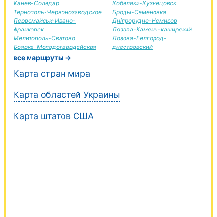
Канев-Соледар
Кобеляки-Кузнецовск
Тернополь-Червонозаводское
Броды-Семеновка
Первомайськ-Ивано-
Дніпрорудне-Немиров
франковск
Лозова-Камень-каширский
Мелитополь-Сватово
Лозова-Белгород-
Боярка-Молодогвардейская
днестровский
все маршруты →
Карта стран мира
Карта областей Украины
Карта штатов США