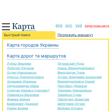
eng
рус
укр
Кадастрова карта
Мостиська-Кобеляки дорога, маршрут Мостиська-
Быстрый поиск
Проложить маршрут
Кобеляки, автомобильная дорога
Карта городов Украины
+
Карта дорог та маршрутов
−
Лубны-Вишневе
Петровская-Роды
Люботин-Радехов
Умань-Верхнеднепровск
Остер-Новоазовськ
Виноградов-Турка
Одесса-Днепропетровск
Зугрес-Владимир-волынский
Залещики-Ильинцы
Верхнеднепровск-Скалат
Орджоникидзе-Изюм
Дрогобыч-Деражня
Соледар-Кировск (горсовет)
Терновка-Новоазовськ
Приморськ-Василівка
Таврійськ-Сумы
Жовква-Брянка
Павлоград-Борислав
Барвінкове-Джанкой
Шепетовка-Зугрес
Ромни-Боярка
Вилкова-Котовск