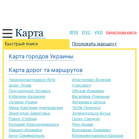
eng
рус
укр
Кадастрова карта
Нежин-Мелитополь дорога, маршрут Нежин-
Быстрый поиск
Проложить маршрут
Мелитополь, автомобильная дорога
Карта городов Украины
+
Карта дорог та маршрутов
−
Червонопартизанск-Ялта
Апостолово-Болехов
Щорс-Тячев
(горсовет)
Подгородное-Алчевск
Обухов-Енакиево
Кобеляки-Балаклея
Василівка-Ровеньки
Охтирка-Ромни
Артемовск-Шпола
Мена-Кам'янка-днепровская
Тетіїв-Геническ
Энергодар-Зимогорье
Зеленодольск-Буськ
Ровно-Стебник
Галич-Городня
Коломия-Красноперекопск
Рені-Хырив
Измаил-Иловайск
Волноваха-Енакиево
Белз-Симферополь
Юнокоммунаровск-Харьков