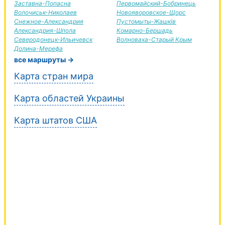
Заставна-Попасна
Первомайский-Бобринець
Волочиськ-Николаев
Новояворовское-Щорс
Снежное-Александрия
Пустомыты-Жашків
Александрия-Шпола
Комарно-Бершадь
Северодонецк-Ильичевск
Волноваха-Старый Крым
Долина-Мерефа
все маршруты →
Карта стран мира
Карта областей Украины
Карта штатов США