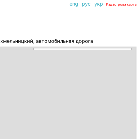
eng
рус
укр
Кадастрова карта
хмельницкий, автомобильная дорога