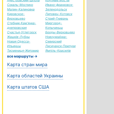
днестровский-Шпола
Крупные Мосты
Сокаль-Моспино
Ивано-франковск-
Малин-Калиновка
Зеленодольск
Кировское-
Липовец-Котовск
Верховцево
Стрий-Гнивань
Стебник-Кам'янка-
Миргород-
днепровская
Копычинцы
Счастья-Углегорск
Броды-Верховцево
Жашків-Лубны
Новоукраїнка-
Новая Одесса-
Северский
Ильинцы
Лисичанск-Прилуки
Тисмениця-Житомир
Ямпіль-Красилів
все маршруты →
Карта стран мира
Карта областей Украины
Карта штатов США