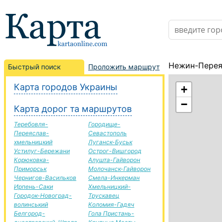
Нежин-Перея
Быстрый поиск
Проложить маршрут
Карта городов Украины
+
−
Карта дорог та маршрутов
Теребовля-
Городище-
Переяслав-
Севастополь
хмельницкий
Луганск-Буськ
Устилуг-Бережани
Острог-Вишгород
Корюковка-
Алушта-Гайворон
Приморськ
Молочанск-Гайворон
Чернигов-Васильков
Смела-Инкерман
Ирпень-Саки
Хмельницкий-
Городок-Новоград-
Трускавец
волинський
Коломия-Гадяч
Белгород-
Гола Пристань-