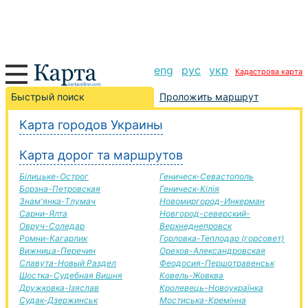
eng
рус
укр
Кадастрова карта
Новая Каховка-Одесса дорога, маршрут Новая
Быстрый поиск
Проложить маршрут
Каховка-Одесса, автомобильная дорога
Карта городов Украины
+
Карта дорог та маршрутов
−
Білицьке-Острог
Геническ-Севастополь
Борзна-Петровская
Геническ-Кілія
Знам'янка-Тлумач
Новомиргород-Инкерман
Сарни-Ялта
Новгород-северский-
Овруч-Соледар
Верхнеднепровск
Ромни-Кагарлик
Горловка-Теплодар (горсовет)
Вижница-Перечин
Орехов-Александровская
Славута-Новый Раздел
Феодосия-Першотравенськ
Шостка-Судебная Вишня
Ковель-Жовква
Дружковка-Ізяслав
Кролевець-Новоукраїнка
Судак-Дзержинськ
Мостиська-Кремінна