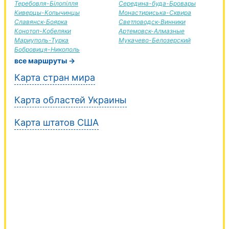
Теребовля-Білопілля
Середина-буда-Бровары
Киверцы-Копычинцы
Монастириська-Сквира
Славянск-Боярка
Светловодск-Винники
Конотоп-Кобеляки
Артемовск-Алмазные
Мариуполь-Турка
Мукачево-Белозерский
Бобровиця-Никополь
все маршруты →
Карта стран мира
Карта областей Украины
Карта штатов США