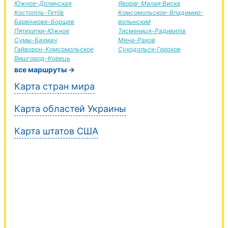
Южное-Долинская
Яворів-Малая Виска
Костопіль-Тетіїв
Комсомольское-Владимир-
Барвінкове-Борщев
волынский
Пятихатки-Южное
Тисмениця-Радивилів
Сумы-Бахмач
Мена-Рахов
Гайворон-Комсомольское
Суходольск-Горохов
Вишгород-Корець
все маршруты →
Карта стран мира
Карта областей Украины
Карта штатов США