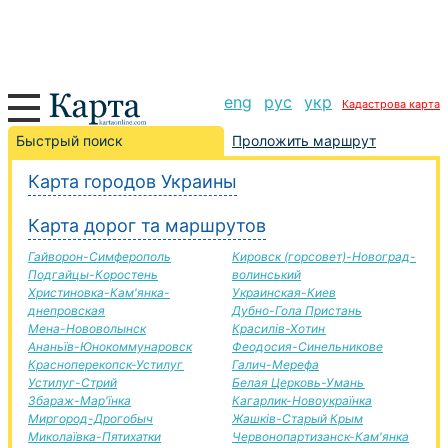
eng
рус
укр
Кадастрова карта
Новогродовка-Гола Пристань дорога, маршрут
Быстрый поиск
Проложить маршрут
Новогродовка-Гола Пристань, автомобильная
Карта городов Украины
дорога
+
Карта дорог та маршрутов
−
Гайворон-Симферополь
Кировск (горсовет)-Новоград-
Подгайцы-Коростень
волинський
Христиновка-Кам'янка-
Украинская-Киев
днепровская
Дубно-Гола Пристань
Мена-Нововолынск
Красилів-Хотин
Ананьїв-Юнокоммунаровск
Феодосия-Синельникове
Красноперекопск-Устилуг
Галич-Мерефа
Устилуг-Стрий
Белая Церковь-Умань
Збараж-Мар'їнка
Кагарлик-Новоукраїнка
Миргород-Дрогобыч
Жашків-Старый Крым
Миколаївка-Пятихатки
Червонопартизанск-Кам'янка