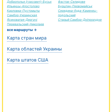
Доброполье (горсовет)-Буськ
Фастов-Селидове
Ильинцы-Апостолово
Бурштин-Первомайськ
Карловка-Пустомыты
Середина-буда-Каменец-
Самбор-Украинская
подольский
Ясиноватая-Дергачі
Старый Самбор-Дніпрорудне
Перевальский-Николаев
все маршруты →
Карта стран мира
Карта областей Украины
Карта штатов США