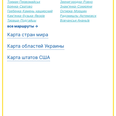
Токмак-Первомайськ
Звенигородка-Ровно
Брянка-Сватово
Знам'янка-Сокиряни
Гребенка-Камень-каширский
Охтирка-Моршин
Кам'янка-бузька-Яворів
Радомишль-Артемовск
Тараща-Подгайцы
Вовчанськ-Ананьїв
все маршруты →
Карта стран мира
Карта областей Украины
Карта штатов США