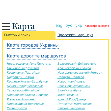
eng
рус
укр
Кадастрова карта
Носовка-Бурштин дорога, маршрут Носовка-
Быстрый поиск
Проложить маршрут
Бурштин, автомобильная дорога
Карта городов Украины
+
Карта дорог та маршрутов
−
Новогродовка-Гола Пристань
Белозерский-Дніпрорудне
Снежное-Андрушівка
Красногорівка-Сквира
Корюковка-Подгайцы
Новгород-северский-Антрацит
Подгайцы-Боярка
Славута-Свалява
Крупные Мосты-Здолбунов
Хоростков-Гирнык
Бучач-Новодністровськ
Рені-Першотравенськ
Теплогорск-Білопілля
Знам'янка-Буча
Червонозаводское-Березне
Мена-Измаил
Ржищев-Николаев
Кривой Рог-Донецк
Первомайськ-Волочиськ
Пятихатки-Миусинская
Узин-Горохов
Вашковцы-Брянка