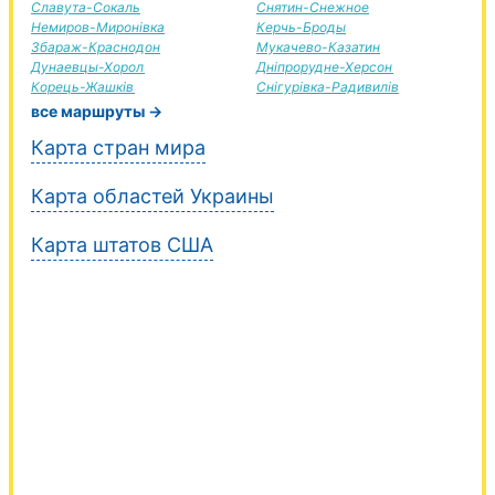
Славута-Сокаль
Снятин-Снежное
Немиров-Миронівка
Керчь-Броды
Збараж-Краснодон
Мукачево-Казатин
Дунаевцы-Хорол
Дніпрорудне-Херсон
Корець-Жашків
Снігурівка-Радивилів
все маршруты →
Карта стран мира
Карта областей Украины
Карта штатов США