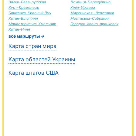
Валки-Рава-русская
Лохвиця-Перещепино
Хуст-Кременець
Кілія-Иршава
Баштанка-Красный Луч
Миусинская-Шепетовка
Хотин-Білопілля
Мостиська-Собрания
Монастириська-Хмельник
Городок-Ивано-франковск
Хотин-Ичня
все маршруты →
Карта стран мира
Карта областей Украины
Карта штатов США