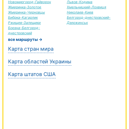
Новомиргород-Гайворон
Львов-Кодима
Жмеринка-Золотое
Хмельницкий-Лохвиця
Жмеринка-Черновцы
Николаев-Киев
Бибрка-Кагарлик
Белгород-днестровский-
Ржищев-Залещики
Дзержинськ
Борзна-Белгород-
днестровский
все маршруты →
Карта стран мира
Карта областей Украины
Карта штатов США