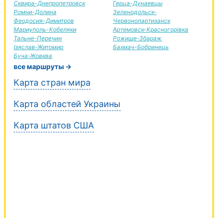
Сквира-Днепропетровск
Герца-Дунаевцы
Ромни-Долина
Зеленодольск-
Феодосия-Димитров
Червонопартизанск
Мариуполь-Кобеляки
Артемовск-Красногорівка
Тальне-Перечин
Рожище-Збараж
Ізяслав-Житомир
Бахмач-Бобринець
Буча-Жовква
все маршруты →
Карта стран мира
Карта областей Украины
Карта штатов США