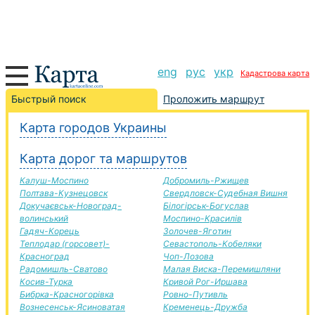
eng
рус
укр
Кадастрова карта
Балаклея-Джанкой дорога, маршрут Балаклея-
Быстрый поиск
Проложить маршрут
Джанкой, автомобильная дорога
Карта городов Украины
+
Карта дорог та маршрутов
−
Калуш-Моспино
Добромиль-Ржищев
Полтава-Кузнецовск
Свердловск-Судебная Вишня
Докучаєвськ-Новоград-
Білогірськ-Богуслав
волинський
Моспино-Красилів
Гадяч-Корець
Золочев-Яготин
Теплодар (горсовет)-
Севастополь-Кобеляки
Красноград
Чоп-Лозова
Радомишль-Сватово
Малая Виска-Перемишляни
Косив-Турка
Кривой Рог-Иршава
Бибрка-Красногорівка
Ровно-Путивль
Вознесенськ-Ясиноватая
Кременець-Дружба