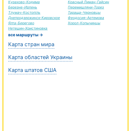
Курахово-Кодима
Красный Лиман-Гайсин
Березне-Ирпень
Перемишляни-Торез
Тлумач-Костопіль
Тараща-Черновцы
Днепродзержинск-Кировское
Феодосия-Артемова
Ялта-Берегово
Хорол-Копычинцы
Нетешин-Христиновка
все маршруты →
Карта стран мира
Карта областей Украины
Карта штатов США