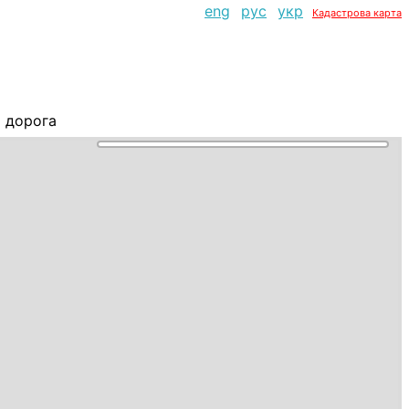
eng
рус
укр
Кадастрова карта
 дорога