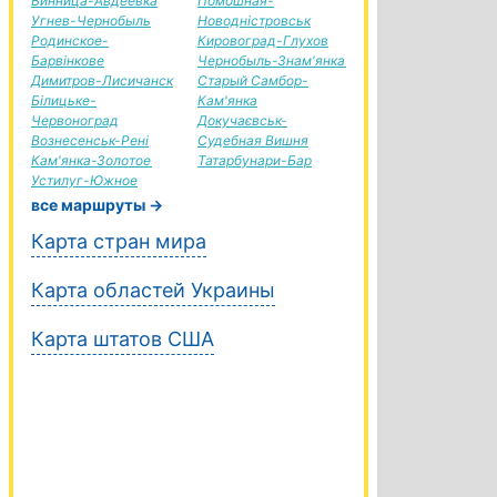
Винница-Авдеевка
Помошная-
Угнев-Чернобыль
Новодністровськ
Родинское-
Кировоград-Глухов
Барвінкове
Чернобыль-Знам'янка
Димитров-Лисичанск
Старый Самбор-
Білицьке-
Кам'янка
Червоноград
Докучаєвськ-
Вознесенськ-Рені
Судебная Вишня
Кам'янка-Золотое
Татарбунари-Бар
Устилуг-Южное
все маршруты →
Карта стран мира
Карта областей Украины
Карта штатов США