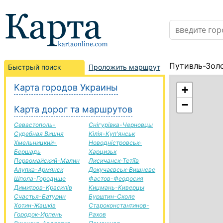
Путивль-Золо
Быстрый поиск
Проложить маршрут
Карта городов Украины
+
−
Карта дорог та маршрутов
Севастополь-
Снігурівка-Черновцы
Судебная Вишня
Кілія-Куп'янськ
Хмельницкий-
Новодністровськ-
Бершадь
Харцизьк
Первомайский-Малин
Лисичанск-Тетіїв
Алупка-Армянск
Докучаєвськ-Вишневе
Шпола-Городище
Фастов-Феодосия
Димитров-Красилів
Кицмань-Киверцы
Счастья-Батурин
Бурштин-Сколе
Хотин-Жашків
Староконстантинов-
Городок-Ирпень
Рахов