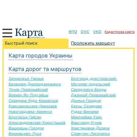
eng
рус
укр
Кадастрова карта
Родинское-Вугледар дорога, маршрут Родинское-
Быстрый поиск
Проложить маршрут
Вугледар, автомобильная дорога
Карта городов Украины
+
Карта дорог та маршрутов
−
Запорожье-Гирнык
Белгород-днестровский-
Балаклея-Днепродзержинск
Могилев-подольский
Тячев-Первомайский
Свердловск-Броды
Времен Яр-Подгайцы
Джанкой-Первомайский
Середина-буда-Кировское
Донецк-Городня
Комсомольское-Николаев
Керчь-Селидове
Новогродовка-Армянск
Рудка-Винники
Білогірськ-Гайсин
Миколаївка-Узин
Александровская-Коростышев
Вишгород-Угнев
Вашковцы-Городок
Христиновка-Долина
Верховцево-Луцк
Славутич-Лисичанск