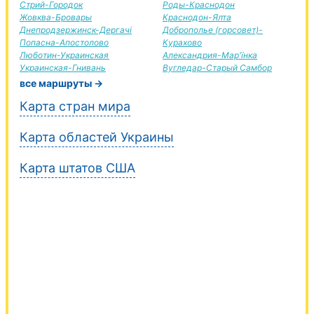
Стрий-Городок
Роды-Краснодон
Жовква-Бровары
Краснодон-Ялта
Днепродзержинск-Дергачі
Доброполье (горсовет)-
Попасна-Апостолово
Курахово
Люботин-Украинская
Александрия-Мар'їнка
Украинская-Гнивань
Вугледар-Старый Самбор
все маршруты →
Карта стран мира
Карта областей Украины
Карта штатов США