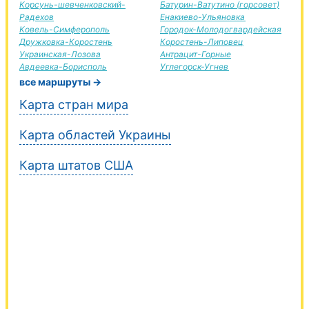
Корсунь-шевченковский-
Батурин-Ватутино (горсовет)
Радехов
Енакиево-Ульяновка
Ковель-Симферополь
Городок-Молодогвардейская
Дружковка-Коростень
Коростень-Липовец
Украинская-Лозова
Антрацит-Горные
Авдеевка-Борисполь
Углегорск-Угнев
все маршруты →
Карта стран мира
Карта областей Украины
Карта штатов США