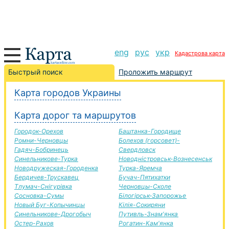
eng
рус
укр
Кадастрова карта
Самбор-Галич дорога, маршрут Самбор-Галич,
Быстрый поиск
Проложить маршрут
автомобильная дорога
Карта городов Украины
+
Карта дорог та маршрутов
−
Городок-Орехов
Баштанка-Городище
Ромни-Черновцы
Болехов (горсовет)-
Гадяч-Бобринець
Свердловск
Синельникове-Турка
Новодністровськ-Вознесенськ
Новодружеская-Городенка
Турка-Яремча
Бердичев-Трускавец
Бучач-Пятихатки
Тлумач-Снігурівка
Черновцы-Сколе
Сосновка-Сумы
Білогірськ-Запорожье
Новый Буг-Копычинцы
Кілія-Сокиряни
Синельникове-Дрогобыч
Путивль-Знам'янка
Остер-Рахов
Рогатин-Кам'янка