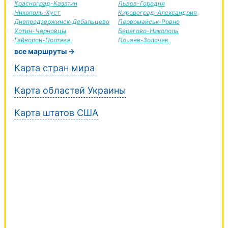
Красноград-Казатин
Львов-Городня
Никополь-Хуст
Кировоград-Александрия
Днепродзержинск-Дебальцево
Первомайськ-Ровно
Хотин-Черновцы
Берегово-Никополь
Гайворон-Полтава
Почаев-Золочев
все маршруты →
Карта стран мира
Карта областей Украины
Карта штатов США