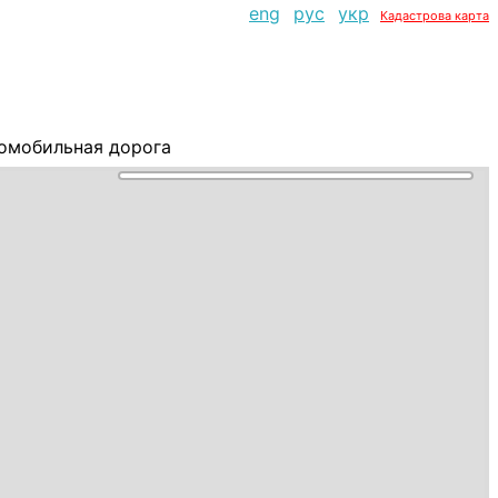
eng
рус
укр
Кадастрова карта
томобильная дорога