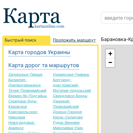
Барановка-Кр
Быстрый поиск
Проложить маршрут
Карта городов Украины
+
−
Карта дорог та маршрутов
Запорожье-Гирнык
Украинская-Гнивань
Балаклея-
Белгород-
Днепродзержинск
днестровский-
Тячев-Первомайский
Могилев-подольский
Времен Яр-Подгайцы
Свердловск-Броды
Середина-буда-
Джанкой-
Кировское
Первомайский
Комсомольское-
Донецк-Городня
Николаев
Керчь-Селидове
Новогродовка-
Рудка-Винники
Армянск
Миколаївка-Узин