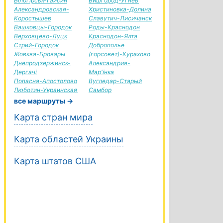
Білогірськ-Гайсин
Вишгород-Угнев
Александровская-
Христиновка-Долина
Коростышев
Славутич-Лисичанск
Вашковцы-Городок
Роды-Краснодон
Верховцево-Луцк
Краснодон-Ялта
Стрий-Городок
Доброполье
Жовква-Бровары
(горсовет)-Курахово
Днепродзержинск-
Александрия-
Дергачі
Мар'їнка
Попасна-Апостолово
Вугледар-Старый
Люботин-Украинская
Самбор
все маршруты →
Карта стран мира
Карта областей Украины
Карта штатов США