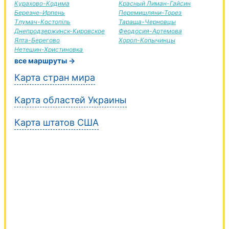
Курахово-Кодима
Красный Лиман-Гайсин
Березне-Ирпень
Перемишляни-Торез
Тлумач-Костопіль
Тараща-Черновцы
Днепродзержинск-Кировское
Феодосия-Артемова
Ялта-Берегово
Хорол-Копычинцы
Нетешин-Христиновка
все маршруты →
Карта стран мира
Карта областей Украины
Карта штатов США