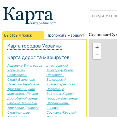
Славянск-Су
Быстрый поиск
Проложить маршрут
Карта городов Украины
+
−
Карта дорог та маршрутов
Авдеевка-Виноградов
днестровский
Хоростков-
Миргород-Рахов
Белозерский
Гуляйполе-
Стрий-Вовчанськ
Белозерский
Нетешин-Теребовля
Красноперекопск-
Тростянец-Бучач
Погребище
Марганець-Почаев
Заставна-Херсон
Дрогобыч-Ильинцы
Городок-Марганець
Глобино-Макеевка
Сторожинець-
Теребовля-Джанкой
Винники
Стрий-Ізяслав
Сосновка-Красный