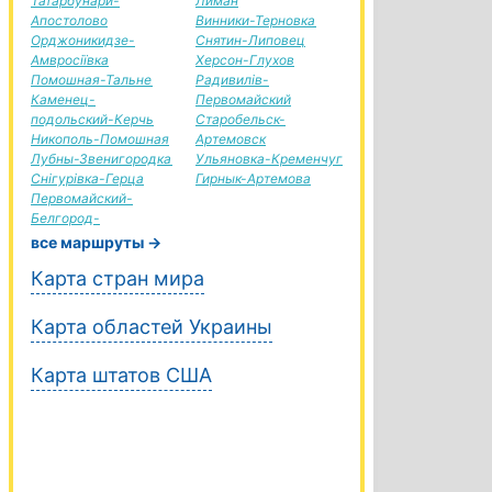
Татарбунари-
Лиман
Апостолово
Винники-Терновка
Орджоникидзе-
Снятин-Липовец
Амвросіївка
Херсон-Глухов
Помошная-Тальне
Радивилів-
Каменец-
Первомайский
подольский-Керчь
Старобельск-
Никополь-Помошная
Артемовск
Лубны-Звенигородка
Ульяновка-Кременчуг
Снігурівка-Герца
Гирнык-Артемова
Первомайский-
Белгород-
все маршруты →
Карта стран мира
Карта областей Украины
Карта штатов США