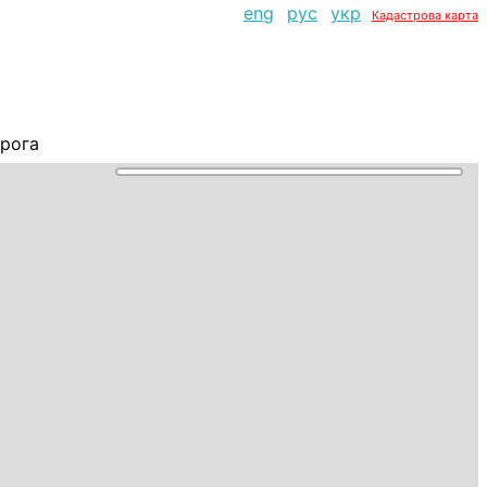
eng
рус
укр
Кадастрова карта
рога