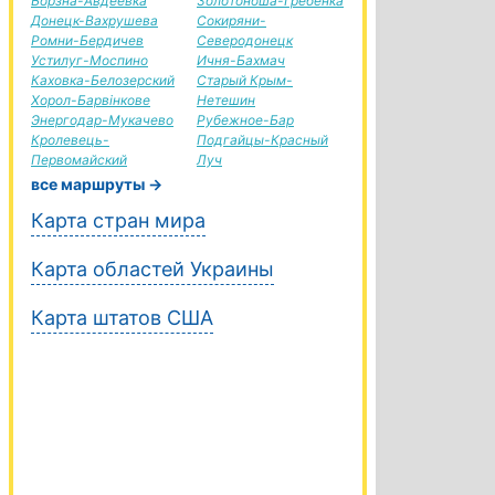
Борзна-Авдеевка
Золотоноша-Гребенка
Донецк-Вахрушева
Сокиряни-
Ромни-Бердичев
Северодонецк
Устилуг-Моспино
Ичня-Бахмач
Каховка-Белозерский
Старый Крым-
Хорол-Барвінкове
Нетешин
Энергодар-Мукачево
Рубежное-Бар
Кролевець-
Подгайцы-Красный
Первомайский
Луч
все маршруты →
Карта стран мира
Карта областей Украины
Карта штатов США