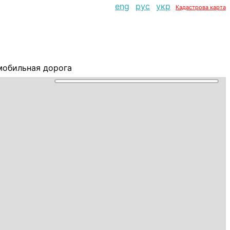
eng
рус
укр
Кадастрова карта
мобильная дорога