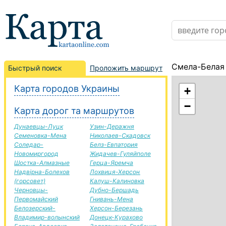
Смела-Белая
Быстрый поиск
Проложить маршрут
Карта городов Украины
+
−
Карта дорог та маршрутов
Дунаевцы-Луцк
Узин-Деражня
Семеновка-Мена
Николаев-Скадовск
Соледар-
Белз-Евпатория
Новомиргород
Жидачев-Гуляйполе
Шостка-Алмазные
Герца-Яремча
Надвірна-Болехов
Лохвиця-Херсон
(горсовет)
Калуш-Калиновка
Черновцы-
Дубно-Бершадь
Первомайский
Гнивань-Мена
Белозерский-
Херсон-Березань
Владимир-волынский
Донецк-Курахово