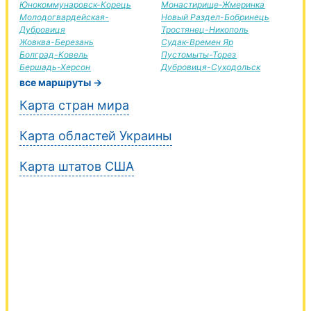
Юнокоммунаровск-Корець
Монастирище-Жмеринка
Молодогвардейская-
Новый Раздел-Бобринець
Дубровиця
Тростянец-Никополь
Жовква-Березань
Судак-Времен Яр
Болград-Ковель
Пустомыты-Торез
Бершадь-Херсон
Дубровиця-Суходольск
все маршруты →
Карта стран мира
Карта областей Украины
Карта штатов США