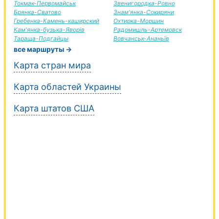
Токмак-Первомайськ
Звенигородка-Ровно
Брянка-Сватово
Знам'янка-Сокиряни
Гребенка-Камень-каширский
Охтирка-Моршин
Кам'янка-бузька-Яворів
Радомишль-Артемовск
Тараща-Подгайцы
Вовчанськ-Ананьїв
все маршруты →
Карта стран мира
Карта областей Украины
Карта штатов США