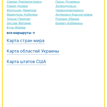
Сквира-Днепропетровск
Герца-Дунаевцы
Ромни-Долина
Зеленодольск-
Феодосия-Димитров
Червонопартизанск
Мариуполь-Кобеляки
Артемовск-Красногорівка
Тальне-Перечин
Рожище-Збараж
Ізяслав-Житомир
Бахмач-Бобринець
Буча-Жовква
все маршруты →
Карта стран мира
Карта областей Украины
Карта штатов США