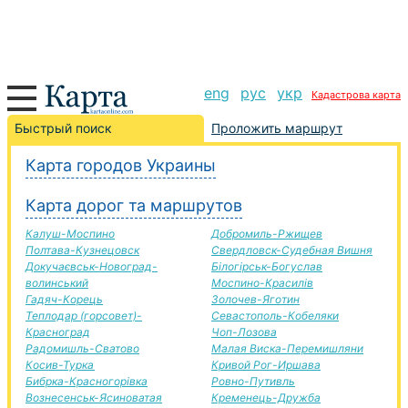
eng
рус
укр
Кадастрова карта
Староконстантинов-Авдеевка дорога, маршрут
Быстрый поиск
Проложить маршрут
Староконстантинов-Авдеевка, автомобильная
Карта городов Украины
дорога
+
Карта дорог та маршрутов
−
Калуш-Моспино
Добромиль-Ржищев
Полтава-Кузнецовск
Свердловск-Судебная Вишня
Докучаєвськ-Новоград-
Білогірськ-Богуслав
волинський
Моспино-Красилів
Гадяч-Корець
Золочев-Яготин
Теплодар (горсовет)-
Севастополь-Кобеляки
Красноград
Чоп-Лозова
Радомишль-Сватово
Малая Виска-Перемишляни
Косив-Турка
Кривой Рог-Иршава
Бибрка-Красногорівка
Ровно-Путивль
Вознесенськ-Ясиноватая
Кременець-Дружба