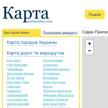
Судак-Прилу
Быстрый поиск
Проложить маршрут
Карта городов Украины
+
−
Карта дорог та маршрутов
Белгород-
Луцк-Каховка
днестровский-
Селидове-
Чернобыль
Юнокоммунаровск
Мостиська-Брянка
Погребище-
Тетіїв-Изюм
Волноваха
Дрогобыч-Гола
Гадяч-Крупные
Пристань
Мосты
Славянск-
Люботин-Феодосия
Первомайский
Авдеевка-Мостиська
Луцк-Корсунь-
Гнивань-Попасна
шевченковский
Білогірськ-Белз