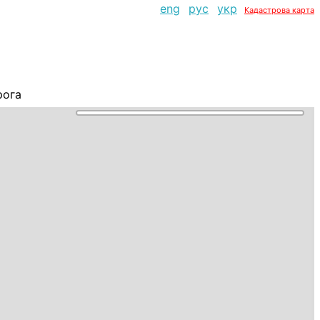
eng
рус
укр
Кадастрова карта
рога