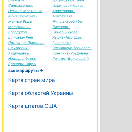
Винники-
Артемова-Устилуг
Синельникове
Ильичевск-Львов
Измаил-Мостиська
Апостолово-
Монастириська-
Миколаївка
Желтые Воды
Ямпіль-Ворожба
Мелитополь-
Вишневе-
Богодухов
Синельникове
Білицьке-Рені
Хырив-Теплодар
Пятихатки-Приволье
(горсовет)
Шахтарськ-
Вільнянськ-Тернополь
Андрушівка
Кремінна-Роздільна
Надвірна-Угнев
Рогатин-Бахчисарай
Бровары-Овруч
все маршруты →
Карта стран мира
Карта областей Украины
Карта штатов США