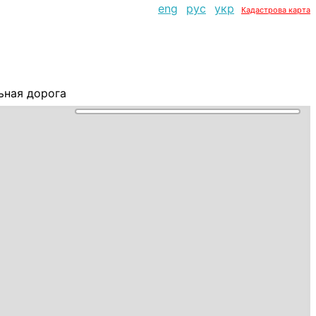
eng
рус
укр
Кадастрова карта
ьная дорога