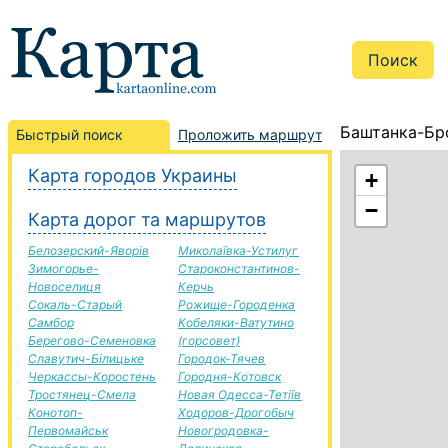
Баштанка-Бр
Быстрый поиск
Проложить маршрут
Карта городов Украины
+
−
Карта дорог та маршрутов
Белозерский-Яворів
Миколаївка-Устилуг
Зимогорье-
Староконстантинов-
Новоселиця
Керчь
Сокаль-Старый
Рожище-Городенка
Самбор
Кобеляки-Ватутино
Берегово-Семеновка
(горсовет)
Славутич-Білицьке
Городок-Тячев
Черкассы-Коростень
Городня-Котовск
Тростянец-Смела
Новая Одесса-Тетіїв
Конотоп-
Ходоров-Дрогобыч
Первомайськ
Новогродовка-