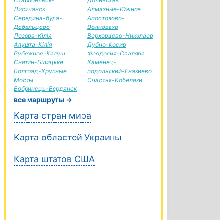
Старобельск-
Долинская
Лисичанск
Алмазные-Южное
Середина-буда-
Апостолово-
Дебальцево
Волноваха
Лозова-Кілія
Верховцево-Николаев
Алушта-Кілія
Дубно-Косив
Рубежное-Калуш
Феодосия-Свалява
Снятин-Білицьке
Каменец-
Болград-Крупные
подольский-Енакиево
Мосты
Счастья-Кобеляки
Бобринець-Бердянск
все маршруты →
Карта стран мира
Карта областей Украины
Карта штатов США